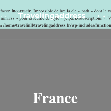
incorrecte
e façon
. Impossible de lire la clé « path » dont la 
Travelingaddress
âtre
USA
min.css » pour la feuille de style « jetpack-subscriptions ». V
/home/travelinll/travelingaddress.fr/wp-includes/functio
in
France