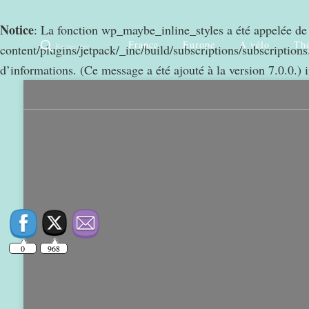
Notice
: La fonction wp_maybe_inline_styles a été appelée d
France
Europe
A vélo
Thé
Rechercher
content/plugins/jetpack/_inc/build/subscriptions/subscriptions.
d’informations. (Ce message a été ajouté à la version 7.0.0.) 
0
968