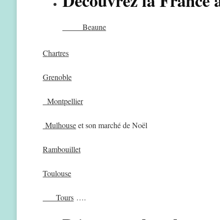
Découvrez la France a
Beaune
Chartres
Grenoble
Montpellier
Mulhouse
et son marché de Noël
Rambouillet
Toulouse
Tours
….