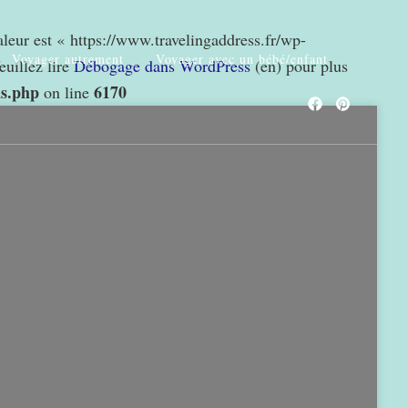
valeur est « https://www.travelingaddress.fr/wp-
Voyager autrement
Voyager avec un bébé/enfant
euillez lire
Débogage dans WordPress
(en) pour plus
ns.php
6170
on line