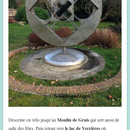
Moulin de Grais
Descente en vélo jusqu’au
qui sert aussi de
le lac de Verrières
salle des fêtes. Puis retour vers
où