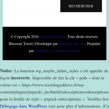
RECHERCHER
© Copyright 2026
Travelingaddress
. Tous droits réservés.
Blossom Travel | Développé par
Blossom Themes
. Propulsé
par
WordPress
.
Mentions légales
Notice
: La fonction wp_maybe_inline_styles a été appelée de
incorrecte
façon
. Impossible de lire la clé « path » dont la
valeur est « https://www.travelingaddress.fr/wp-
content/plugins/jetpack/_inc/build/subscriptions/subscription
pour la feuille de style « jetpack-subscriptions ». Veuillez lire
Débogage dans WordPress
(en) pour plus d’informations. (Ce