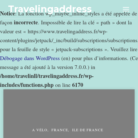
Travelingaddress
Notice
: La fonction wp_maybe_inline_styles a été appelée de
incorrecte
façon
. Impossible de lire la clé « path » dont la
valeur est « https://www.travelingaddress.fr/wp-
content/plugins/jetpack/_inc/build/subscriptions/subscription
pour la feuille de style « jetpack-subscriptions ». Veuillez lire
Débogage dans WordPress
(en) pour plus d’informations. (Ce
message a été ajouté à la version 7.0.0.) in
/home/travelinll/travelingaddress.fr/wp-
includes/functions.php
6170
on line
A VÉLO
FRANCE
ILE DE FRANCE