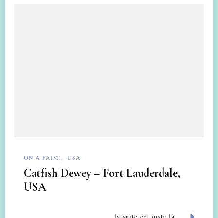
ON A FAIM!
USA
Catfish Dewey – Fort Lauderdale,
USA
la suite est juste là....