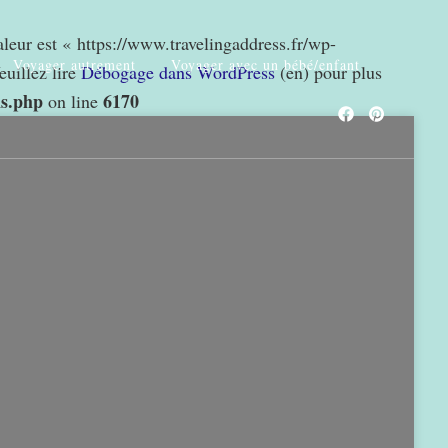
valeur est « https://www.travelingaddress.fr/wp-
Voyager autrement
Voyager avec un bébé/enfant
euillez lire
Débogage dans WordPress
(en) pour plus
ns.php
6170
on line