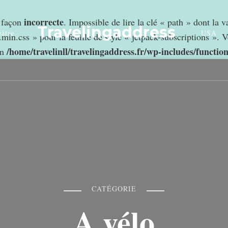
incorrecte
e façon
. Impossible de lire la clé « path » dont la 
Travelingaddress
âtre
USA
min.css » pour la feuille de style « jetpack-subscriptions ». V
/home/travelinll/travelingaddress.fr/wp-includes/functio
in
CATÉGORIE
A vélo