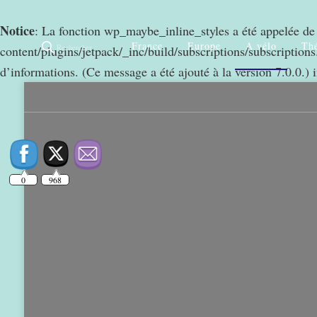
Notice
: La fonction wp_maybe_inline_styles a été appelée d
France
Europe
A vélo
Thé
Rechercher
content/plugins/jetpack/_inc/build/subscriptions/subscriptions.
0
968
d’informations. (Ce message a été ajouté à la version 7.0.0.) 