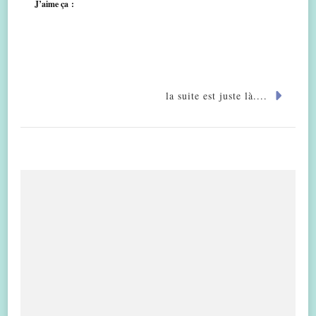
J’aime ça :
la suite est juste là....