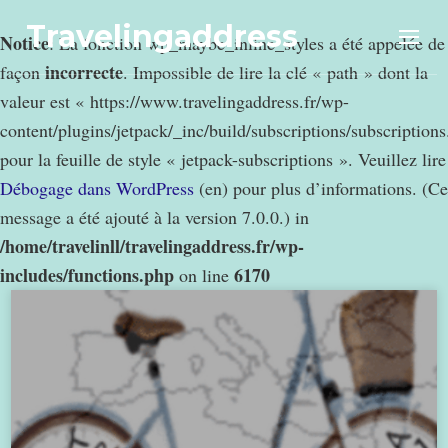
Travelingaddress
Notice
: La fonction wp_maybe_inline_styles a été appelée de
incorrecte
façon
. Impossible de lire la clé « path » dont la
valeur est « https://www.travelingaddress.fr/wp-
content/plugins/jetpack/_inc/build/subscriptions/subscription
pour la feuille de style « jetpack-subscriptions ». Veuillez lire
Débogage dans WordPress
(en) pour plus d’informations. (Ce
message a été ajouté à la version 7.0.0.) in
/home/travelinll/travelingaddress.fr/wp-
includes/functions.php
6170
on line