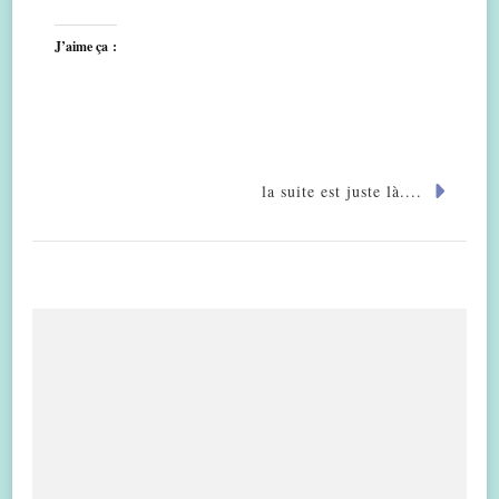
J’aime ça :
la suite est juste là....