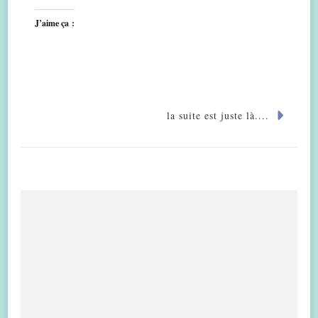
J’aime ça :
la suite est juste là....