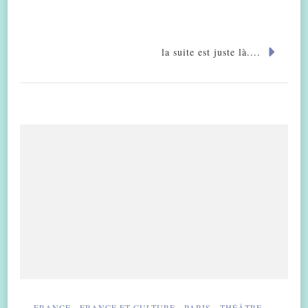
la suite est juste là....
FRANCE
FRANCE ET CULTURE
PARIS
THÉÂTRE