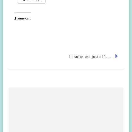
J’aime ça :
la suite est juste là....