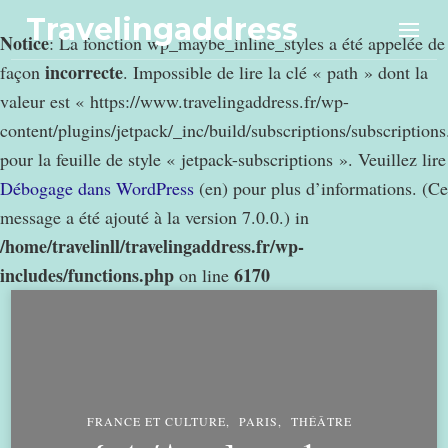
Travelingaddress
Notice
: La fonction wp_maybe_inline_styles a été appelée de
incorrecte
façon
. Impossible de lire la clé « path » dont la
valeur est « https://www.travelingaddress.fr/wp-
content/plugins/jetpack/_inc/build/subscriptions/subscription
pour la feuille de style « jetpack-subscriptions ». Veuillez lire
Débogage dans WordPress
(en) pour plus d’informations. (Ce
message a été ajouté à la version 7.0.0.) in
/home/travelinll/travelingaddress.fr/wp-
includes/functions.php
6170
on line
FRANCE ET CULTURE
PARIS
THÉÂTRE