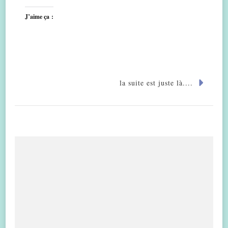
J’aime ça :
la suite est juste là....