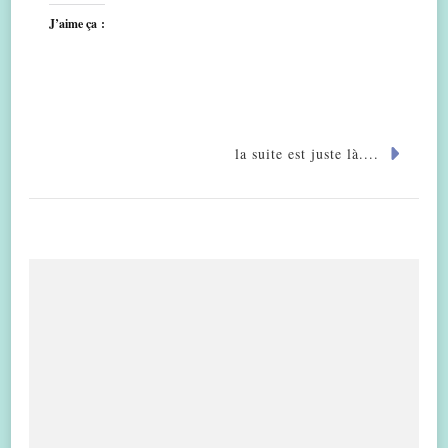
J’aime ça :
la suite est juste là....