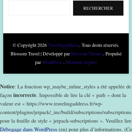
RECHERCHER
© Copyright 2026
Travelingaddress
. Tous droits réservés.
Blossom Travel | Développé par
Blossom Themes
. Propulsé
par
WordPress
.
Mentions légales
Notice
: La fonction wp_maybe_inline_styles a été appelée de
incorrecte
façon
. Impossible de lire la clé « path » dont la
valeur est « https://www.travelingaddress.fr/wp-
content/plugins/jetpack/_inc/build/subscriptions/subscription
pour la feuille de style « jetpack-subscriptions ». Veuillez lire
Débogage dans WordPress
(en) pour plus d’informations. (Ce