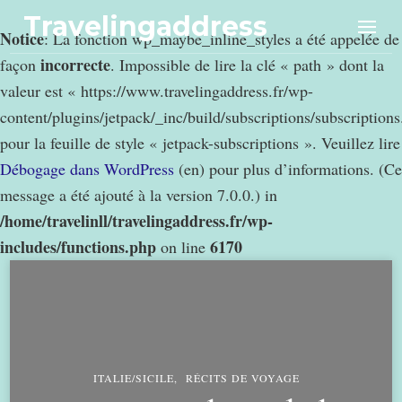
Travelingaddress
Notice
: La fonction wp_maybe_inline_styles a été appelée de
incorrecte
façon
. Impossible de lire la clé « path » dont la
valeur est « https://www.travelingaddress.fr/wp-
content/plugins/jetpack/_inc/build/subscriptions/subscription
pour la feuille de style « jetpack-subscriptions ». Veuillez lire
Débogage dans WordPress
(en) pour plus d’informations. (Ce
message a été ajouté à la version 7.0.0.) in
/home/travelinll/travelingaddress.fr/wp-
includes/functions.php
6170
on line
ITALIE/SICILE
RÉCITS DE VOYAGE