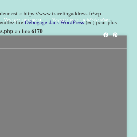
valeur est « https://www.travelingaddress.fr/wp-
Voyager autrement
Voyager avec un bébé/enfant
euillez lire
Débogage dans WordPress
(en) pour plus
ns.php
6170
on line