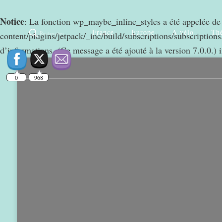
Notice
: La fonction wp_maybe_inline_styles a été appelée d
France
Europe
A vélo
Thé
Rechercher
content/plugins/jetpack/_inc/build/subscriptions/subscriptions.
0
968
d’informations. (Ce message a été ajouté à la version 7.0.0.) 