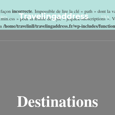
incorrecte
e façon
. Impossible de lire la clé « path » dont la 
Travelingaddress
âtre
USA
min.css » pour la feuille de style « jetpack-subscriptions ». V
/home/travelinll/travelingaddress.fr/wp-includes/functio
in
Destinations