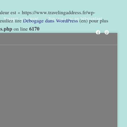
valeur est « https://www.travelingaddress.fr/wp-
Voyager autrement
Voyager avec un bébé/enfant
euillez lire
Débogage dans WordPress
(en) pour plus
ns.php
6170
on line