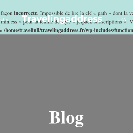
incorrecte
e façon
. Impossible de lire la clé « path » dont la 
Travelingaddress
âtre
USA
min.css » pour la feuille de style « jetpack-subscriptions ». V
/home/travelinll/travelingaddress.fr/wp-includes/functio
in
Blog