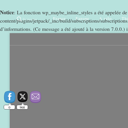
Notice
: La fonction wp_maybe_inline_styles a été appelée d
France
Europe
A vélo
Thé
Rechercher
content/plugins/jetpack/_inc/build/subscriptions/subscriptions.
d’informations. (Ce message a été ajouté à la version 7.0.0.) 
0
968