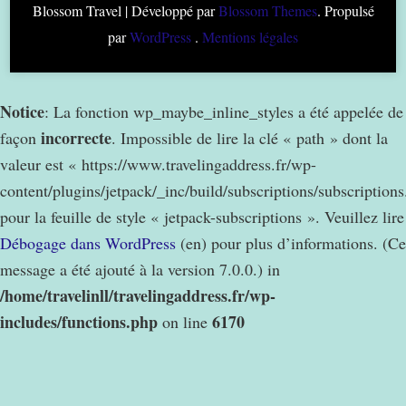
Blossom Travel | Développé par
Blossom Themes
. Propulsé
par
WordPress
.
Mentions légales
Notice
: La fonction wp_maybe_inline_styles a été appelée de
incorrecte
façon
. Impossible de lire la clé « path » dont la
valeur est « https://www.travelingaddress.fr/wp-
content/plugins/jetpack/_inc/build/subscriptions/subscription
pour la feuille de style « jetpack-subscriptions ». Veuillez lire
Débogage dans WordPress
(en) pour plus d’informations. (Ce
message a été ajouté à la version 7.0.0.) in
/home/travelinll/travelingaddress.fr/wp-
includes/functions.php
6170
on line