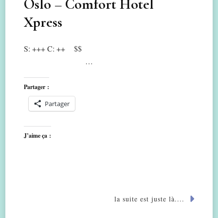
Oslo – Comfort Hotel
Xpress
S: +++ C: ++ $$
…
Partager :
Partager
J’aime ça :
la suite est juste là....