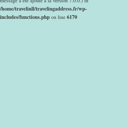
message a été ajouté à la version 7.0.0.) in
/home/travelinll/travelingaddress.fr/wp-
includes/functions.php
6170
on line