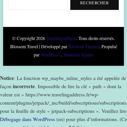
RECHERCHER
© Copyright 2026
Travelingaddress
. Tous droits réservés.
Blossom Travel | Développé par
Blossom Themes
. Propulsé
par
WordPress
.
Mentions légales
Notice
: La fonction wp_maybe_inline_styles a été appelée de
incorrecte
façon
. Impossible de lire la clé « path » dont la
valeur est « https://www.travelingaddress.fr/wp-
content/plugins/jetpack/_inc/build/subscriptions/subscription
pour la feuille de style « jetpack-subscriptions ». Veuillez lire
Débogage dans WordPress
(en) pour plus d’informations. (Ce