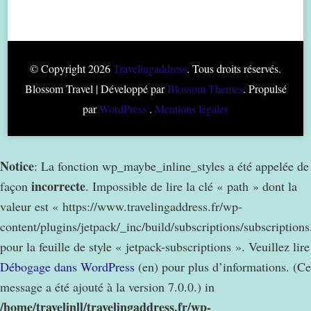
© Copyright 2026
Travelingaddress
. Tous droits réservés.
Blossom Travel | Développé par
Blossom Themes
. Propulsé
par
WordPress
.
Mentions légales
Notice
: La fonction wp_maybe_inline_styles a été appelée de
incorrecte
façon
. Impossible de lire la clé « path » dont la
valeur est « https://www.travelingaddress.fr/wp-
content/plugins/jetpack/_inc/build/subscriptions/subscription
pour la feuille de style « jetpack-subscriptions ». Veuillez lire
Débogage dans WordPress
(en) pour plus d’informations. (Ce
message a été ajouté à la version 7.0.0.) in
/home/travelinll/travelingaddress.fr/wp-