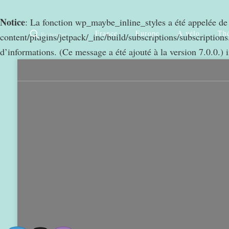
Notice
: La fonction wp_maybe_inline_styles a été appelée d
France
Europe
A vélo
Thé
Rechercher
content/plugins/jetpack/_inc/build/subscriptions/subscriptions.
d’informations. (Ce message a été ajouté à la version 7.0.0.) 
0
968