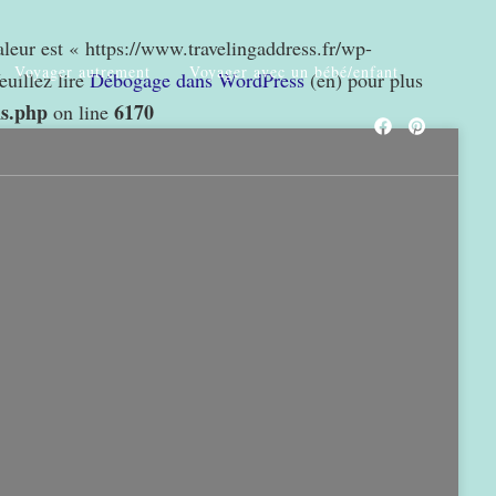
valeur est « https://www.travelingaddress.fr/wp-
Voyager autrement
Voyager avec un bébé/enfant
euillez lire
Débogage dans WordPress
(en) pour plus
ns.php
6170
on line