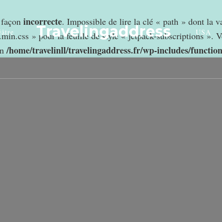
incorrecte
e façon
. Impossible de lire la clé « path » dont la 
Travelingaddress
âtre
USA
min.css » pour la feuille de style « jetpack-subscriptions ». V
/home/travelinll/travelingaddress.fr/wp-includes/functio
in