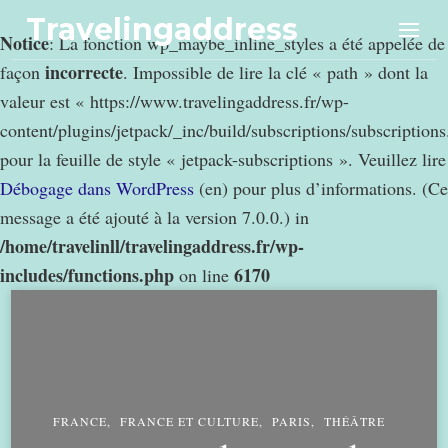
Travelingaddress
Notice
: La fonction wp_maybe_inline_styles a été appelée de
incorrecte
façon
. Impossible de lire la clé « path » dont la
valeur est « https://www.travelingaddress.fr/wp-
content/plugins/jetpack/_inc/build/subscriptions/subscription
pour la feuille de style « jetpack-subscriptions ». Veuillez lire
Débogage dans WordPress
(en) pour plus d’informations. (Ce
message a été ajouté à la version 7.0.0.) in
/home/travelinll/travelingaddress.fr/wp-
includes/functions.php
6170
on line
FRANCE
FRANCE ET CULTURE
PARIS
THÉÂTRE