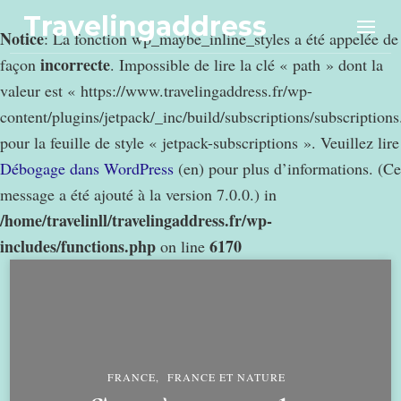
Travelingaddress
Notice
: La fonction wp_maybe_inline_styles a été appelée de
incorrecte
façon
. Impossible de lire la clé « path » dont la
valeur est « https://www.travelingaddress.fr/wp-
content/plugins/jetpack/_inc/build/subscriptions/subscription
pour la feuille de style « jetpack-subscriptions ». Veuillez lire
Débogage dans WordPress
(en) pour plus d’informations. (Ce
message a été ajouté à la version 7.0.0.) in
/home/travelinll/travelingaddress.fr/wp-
includes/functions.php
6170
on line
FRANCE
FRANCE ET NATURE