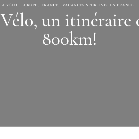
A VÉLO
EUROPE
FRANCE
VACANCES SPORTIVES EN FRANCE
 Vélo, un itinéraire 
800km!