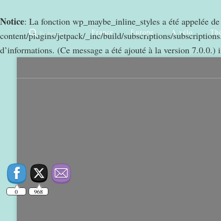
Notice
: La fonction wp_maybe_inline_styles a été appelée d
France
Europe
A vélo
Thé
Rechercher
content/plugins/jetpack/_inc/build/subscriptions/subscriptions.
0
968
d’informations. (Ce message a été ajouté à la version 7.0.0.) 