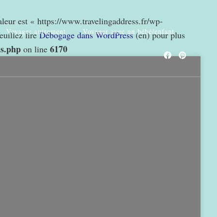
valeur est « https://www.travelingaddress.fr/wp-
Voyager autrement
Voyager avec un bébé/enfant
euillez lire
Débogage dans WordPress
(en) pour plus
ns.php
6170
on line