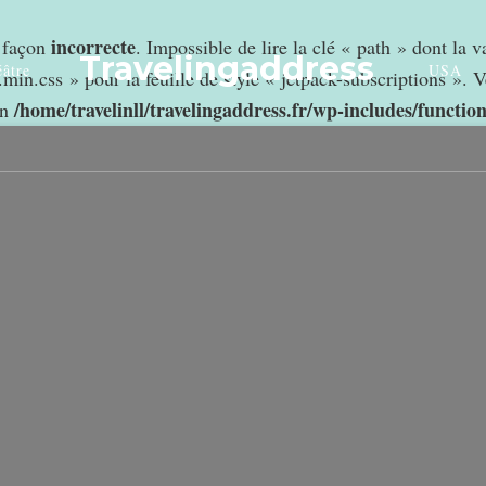
incorrecte
e façon
. Impossible de lire la clé « path » dont la 
Travelingaddress
âtre
USA
min.css » pour la feuille de style « jetpack-subscriptions ». V
/home/travelinll/travelingaddress.fr/wp-includes/functio
in