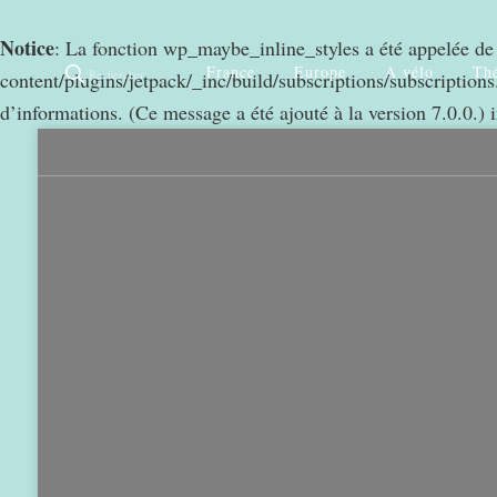
Notice
: La fonction wp_maybe_inline_styles a été appelée d
France
Europe
A vélo
Thé
Rechercher
content/plugins/jetpack/_inc/build/subscriptions/subscriptions.
d’informations. (Ce message a été ajouté à la version 7.0.0.) 
0
968