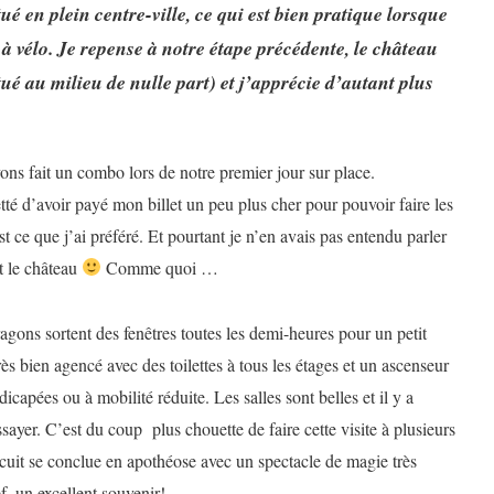
ué en plein centre-ville, ce qui est bien pratique lorsque
u à vélo. Je repense à notre étape précédente, le château
é au milieu de nulle part) et j’apprécie d’autant plus
vons fait un combo lors de notre premier jour sur place.
tté d’avoir payé mon billet un peu plus cher pour pouvoir faire les
t ce que j’ai préféré. Et pourtant je n’en avais pas entendu parler
it le château
Comme quoi …
ragons sortent des fenêtres toutes les demi-heures pour un petit
 très bien agencé avec des toilettes à tous les étages et un ascenseur
icapées ou à mobilité réduite. Les salles sont belles et il y a
sayer. C’est du coup plus chouette de faire cette visite à plusieurs
rcuit se conclue en apothéose avec un spectacle de magie très
f, un excellent souvenir!