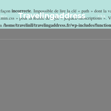
incorrecte
e façon
. Impossible de lire la clé « path » dont la 
Travelingaddress
âtre
USA
min.css » pour la feuille de style « jetpack-subscriptions ». V
/home/travelinll/travelingaddress.fr/wp-includes/functio
in