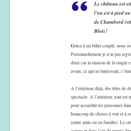
Le château est sit
l’on est à pied o
de Chambord (situ
Blois!
G
râce à un billet couplé, nous a
Personnellement je n’ai pas regre
deux car la maison de la magie es
avant, ce qui m’intéressait, c’éta
A l’extérieur déjà, des têtes de d
spectacle. A l’intérieur, tout est
pour accueillir les personnes hand
beaucoup de choses à voir et à es
(entre amis ou en famille). Le ci
sympa et dans l’air du temps; bre