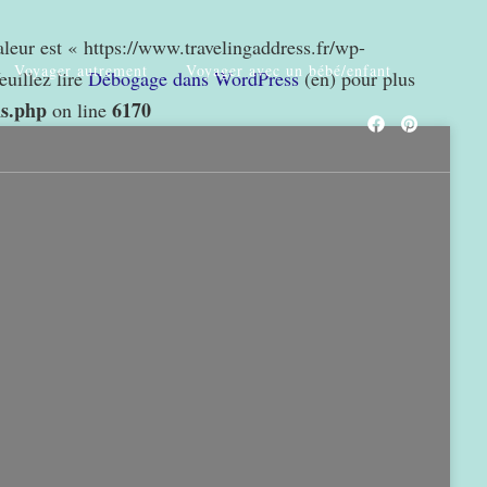
valeur est « https://www.travelingaddress.fr/wp-
Voyager autrement
Voyager avec un bébé/enfant
euillez lire
Débogage dans WordPress
(en) pour plus
ns.php
6170
on line