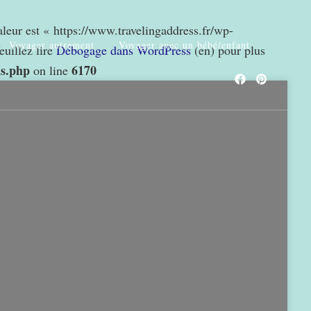
valeur est « https://www.travelingaddress.fr/wp-
Voyager autrement
Voyager avec un bébé/enfant
euillez lire
Débogage dans WordPress
(en) pour plus
ns.php
6170
on line