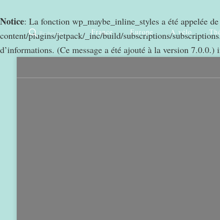
Notice
: La fonction wp_maybe_inline_styles a été appelée d
France
Europe
A vélo
Thé
Rechercher
content/plugins/jetpack/_inc/build/subscriptions/subscriptions.
d’informations. (Ce message a été ajouté à la version 7.0.0.) 
0
968