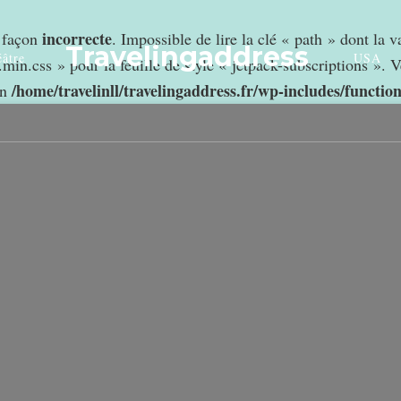
incorrecte
e façon
. Impossible de lire la clé « path » dont la 
Travelingaddress
âtre
USA
min.css » pour la feuille de style « jetpack-subscriptions ». V
/home/travelinll/travelingaddress.fr/wp-includes/functio
in