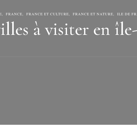
E
FRANCE
FRANCE ET CULTURE
FRANCE ET NATURE
ILE DE F
illes à visiter en îl