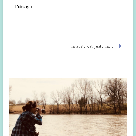
J’aime ça :
la suite est juste là....