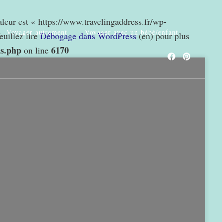
valeur est « https://www.travelingaddress.fr/wp-
Voyager autrement
Voyager avec un bébé/enfant
euillez lire
Débogage dans WordPress
(en) pour plus
ns.php
6170
on line