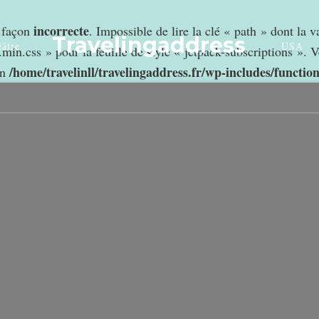
incorrecte
e façon
. Impossible de lire la clé « path » dont la 
Travelingaddress
âtre
USA
min.css » pour la feuille de style « jetpack-subscriptions ». V
/home/travelinll/travelingaddress.fr/wp-includes/functio
in