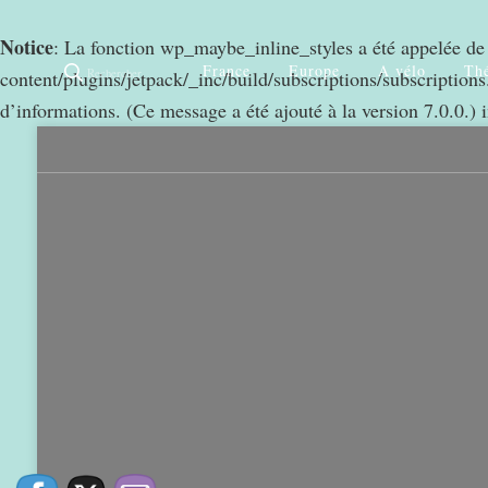
Notice
: La fonction wp_maybe_inline_styles a été appelée d
France
Europe
A vélo
Thé
Rechercher
content/plugins/jetpack/_inc/build/subscriptions/subscriptions.
d’informations. (Ce message a été ajouté à la version 7.0.0.) 
0
968