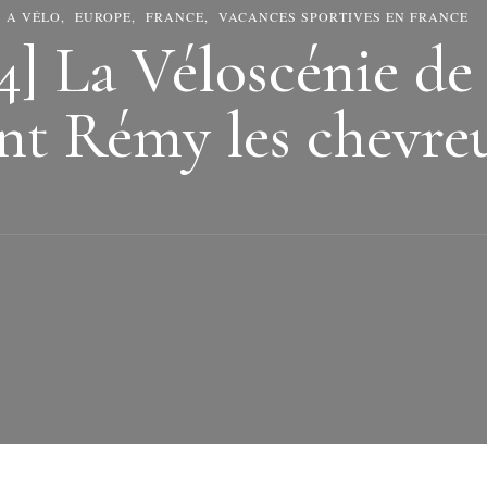
A VÉLO
EUROPE
FRANCE
VACANCES SPORTIVES EN FRANCE
4] La Véloscénie de 
nt Rémy les chevre