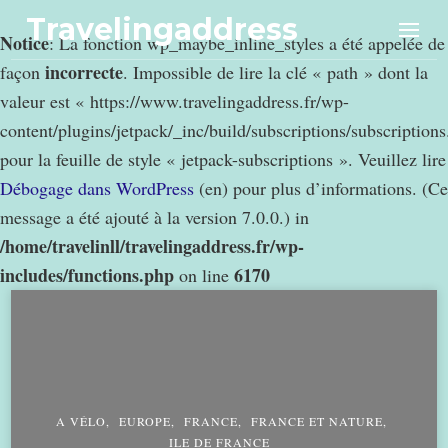
Travelingaddress
Notice
: La fonction wp_maybe_inline_styles a été appelée de
incorrecte
façon
. Impossible de lire la clé « path » dont la
valeur est « https://www.travelingaddress.fr/wp-
content/plugins/jetpack/_inc/build/subscriptions/subscription
pour la feuille de style « jetpack-subscriptions ». Veuillez lire
Débogage dans WordPress
(en) pour plus d’informations. (Ce
message a été ajouté à la version 7.0.0.) in
/home/travelinll/travelingaddress.fr/wp-
includes/functions.php
6170
on line
A VÉLO
EUROPE
FRANCE
FRANCE ET NATURE
ILE DE FRANCE