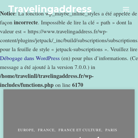
Travelingaddress
Notice
: La fonction wp_maybe_inline_styles a été appelée de
incorrecte
façon
. Impossible de lire la clé « path » dont la
valeur est « https://www.travelingaddress.fr/wp-
content/plugins/jetpack/_inc/build/subscriptions/subscription
pour la feuille de style « jetpack-subscriptions ». Veuillez lire
Débogage dans WordPress
(en) pour plus d’informations. (Ce
message a été ajouté à la version 7.0.0.) in
/home/travelinll/travelingaddress.fr/wp-
includes/functions.php
6170
on line
EUROPE
FRANCE
FRANCE ET CULTURE
PARIS