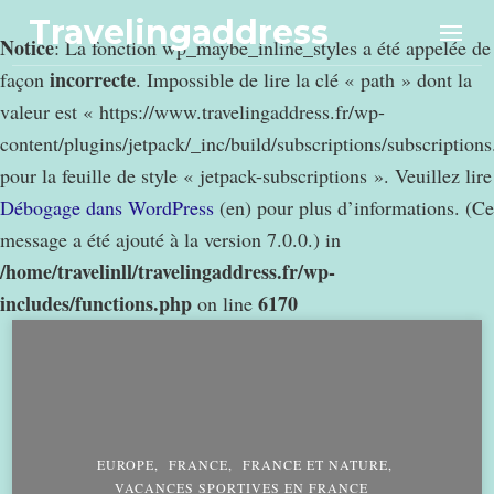
Travelingaddress
Notice
: La fonction wp_maybe_inline_styles a été appelée de
incorrecte
façon
. Impossible de lire la clé « path » dont la
valeur est « https://www.travelingaddress.fr/wp-
content/plugins/jetpack/_inc/build/subscriptions/subscription
pour la feuille de style « jetpack-subscriptions ». Veuillez lire
Débogage dans WordPress
(en) pour plus d’informations. (Ce
message a été ajouté à la version 7.0.0.) in
/home/travelinll/travelingaddress.fr/wp-
includes/functions.php
6170
on line
EUROPE
FRANCE
FRANCE ET NATURE
VACANCES SPORTIVES EN FRANCE