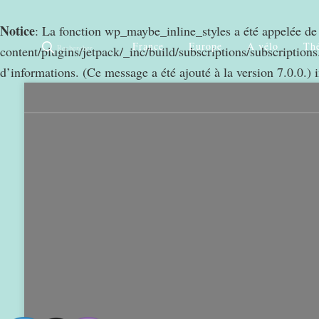
Notice
: La fonction wp_maybe_inline_styles a été appelée d
France
Europe
A vélo
Thé
Rechercher
content/plugins/jetpack/_inc/build/subscriptions/subscriptions.
0
968
d’informations. (Ce message a été ajouté à la version 7.0.0.) 