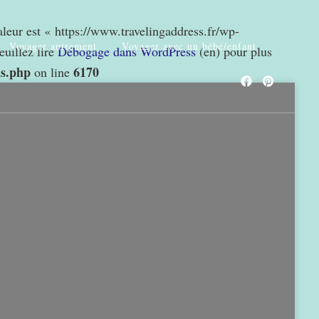
valeur est « https://www.travelingaddress.fr/wp-
Voyager autrement
Voyager avec un bébé/enfant
euillez lire
Débogage dans WordPress
(en) pour plus
ns.php
6170
on line