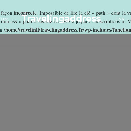
incorrecte
e façon
. Impossible de lire la clé « path » dont la 
Travelingaddress
âtre
USA
min.css » pour la feuille de style « jetpack-subscriptions ». V
/home/travelinll/travelingaddress.fr/wp-includes/functio
in