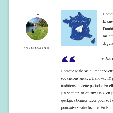
Comme 
par
la sai
l’ambi
ma cit
dégui
travelingaddress
« En 
Lorsque le thème du rendez-vous 
(de circonstance, à Halloween!) 
traditions en cette période. En ef
j’ai vécu un an ou aux USA où j’
quelques bonnes idées pour se fai
poursuivez votre lecture: En Fr