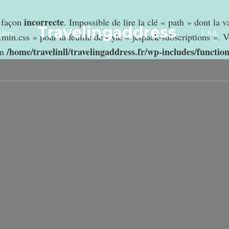
incorrecte
e façon
. Impossible de lire la clé « path » dont la 
Travelingaddress
âtre
USA
min.css » pour la feuille de style « jetpack-subscriptions ». V
/home/travelinll/travelingaddress.fr/wp-includes/functio
in