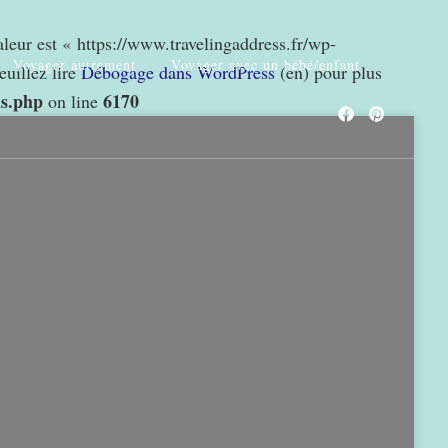
valeur est « https://www.travelingaddress.fr/wp-
Voyager autrement
Voyager avec un bébé/enfant
euillez lire
Débogage dans WordPress
(en) pour plus
ns.php
6170
on line