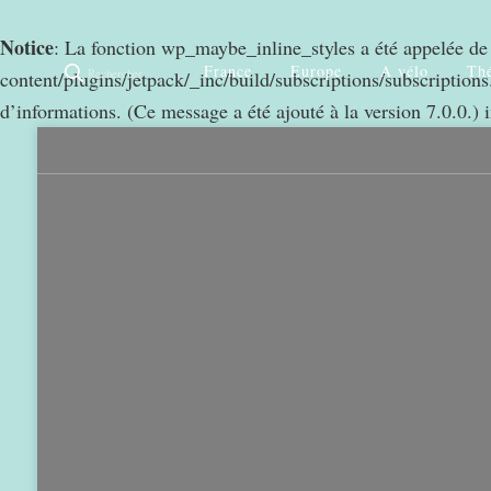
Notice
: La fonction wp_maybe_inline_styles a été appelée d
France
Europe
A vélo
Thé
Rechercher
content/plugins/jetpack/_inc/build/subscriptions/subscriptions.
d’informations. (Ce message a été ajouté à la version 7.0.0.) 
0
968