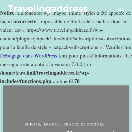
Travelingaddress
Notice
: La fonction wp_maybe_inline_styles a été appelée de
incorrecte
façon
. Impossible de lire la clé « path » dont la
valeur est « https://www.travelingaddress.fr/wp-
content/plugins/jetpack/_inc/build/subscriptions/subscription
pour la feuille de style « jetpack-subscriptions ». Veuillez lire
Débogage dans WordPress
(en) pour plus d’informations. (Ce
message a été ajouté à la version 7.0.0.) in
/home/travelinll/travelingaddress.fr/wp-
includes/functions.php
6170
on line
EUROPE
FRANCE
FRANCE ET CULTURE