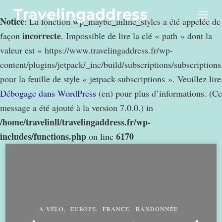
Travelingaddress
Notice
: La fonction wp_maybe_inline_styles a été appelée de
incorrecte
façon
. Impossible de lire la clé « path » dont la
valeur est « https://www.travelingaddress.fr/wp-
content/plugins/jetpack/_inc/build/subscriptions/subscription
pour la feuille de style « jetpack-subscriptions ». Veuillez lire
Débogage dans WordPress
(en) pour plus d’informations. (Ce
message a été ajouté à la version 7.0.0.) in
/home/travelinll/travelingaddress.fr/wp-
includes/functions.php
6170
on line
A VÉLO
EUROPE
FRANCE
RANDONNÉE