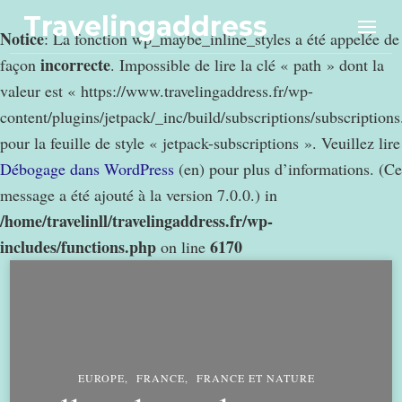
Travelingaddress
Notice
: La fonction wp_maybe_inline_styles a été appelée de
incorrecte
façon
. Impossible de lire la clé « path » dont la
valeur est « https://www.travelingaddress.fr/wp-
content/plugins/jetpack/_inc/build/subscriptions/subscription
pour la feuille de style « jetpack-subscriptions ». Veuillez lire
Débogage dans WordPress
(en) pour plus d’informations. (Ce
message a été ajouté à la version 7.0.0.) in
/home/travelinll/travelingaddress.fr/wp-
includes/functions.php
6170
on line
EUROPE
FRANCE
FRANCE ET NATURE