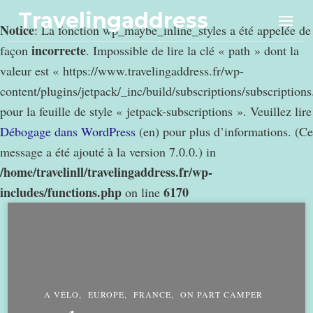
Travelingaddress
Notice
: La fonction wp_maybe_inline_styles a été appelée de
incorrecte
façon
. Impossible de lire la clé « path » dont la
valeur est « https://www.travelingaddress.fr/wp-
content/plugins/jetpack/_inc/build/subscriptions/subscription
pour la feuille de style « jetpack-subscriptions ». Veuillez lire
Débogage dans WordPress
(en) pour plus d’informations. (Ce
message a été ajouté à la version 7.0.0.) in
/home/travelinll/travelingaddress.fr/wp-
includes/functions.php
6170
on line
A VÉLO
EUROPE
FRANCE
ON PART CAMPER