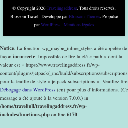
© Copyright 2026
Travelingaddress
. Tous droits réservés.
Blossom Travel | Développé par
Blossom Themes
. Propulsé
par
WordPress
.
Mentions légales
Notice
: La fonction wp_maybe_inline_styles a été appelée de
incorrecte
façon
. Impossible de lire la clé « path » dont la
valeur est « https://www.travelingaddress.fr/wp-
content/plugins/jetpack/_inc/build/subscriptions/subscription
pour la feuille de style « jetpack-subscriptions ». Veuillez lire
Débogage dans WordPress
(en) pour plus d’informations. (Ce
message a été ajouté à la version 7.0.0.) in
/home/travelinll/travelingaddress.fr/wp-
includes/functions.php
6170
on line