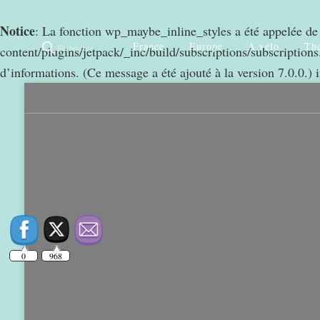
Notice
: La fonction wp_maybe_inline_styles a été appelée d
France
Europe
A vélo
Thé
Rechercher
content/plugins/jetpack/_inc/build/subscriptions/subscriptions.
d’informations. (Ce message a été ajouté à la version 7.0.0.) 
0
968