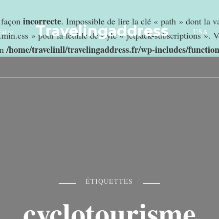
incorrecte
e façon
. Impossible de lire la clé « path » dont la 
Travelingaddress
âtre
USA
min.css » pour la feuille de style « jetpack-subscriptions ». V
/home/travelinll/travelingaddress.fr/wp-includes/functio
in
ÉTIQUETTES
cyclotourisme