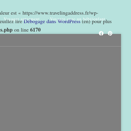
valeur est « https://www.travelingaddress.fr/wp-
Voyager autrement
Voyager avec un bébé/enfant
euillez lire
Débogage dans WordPress
(en) pour plus
ns.php
6170
on line