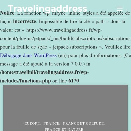
Travelingaddress
Notice
: La fonction wp_maybe_inline_styles a été appelée de
incorrecte
façon
. Impossible de lire la clé « path » dont la
valeur est « https://www.travelingaddress.fr/wp-
content/plugins/jetpack/_inc/build/subscriptions/subscription
pour la feuille de style « jetpack-subscriptions ». Veuillez lire
Débogage dans WordPress
(en) pour plus d’informations. (Ce
message a été ajouté à la version 7.0.0.) in
/home/travelinll/travelingaddress.fr/wp-
includes/functions.php
6170
on line
EUROPE
FRANCE
FRANCE ET CULTURE
FRANCE ET NATURE