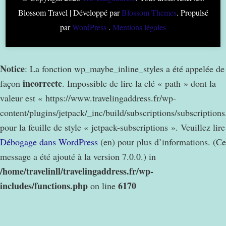
Blossom Travel | Développé par
Blossom Themes
. Propulsé
par
WordPress
.
Mentions légales
Notice
: La fonction wp_maybe_inline_styles a été appelée de
incorrecte
façon
. Impossible de lire la clé « path » dont la
valeur est « https://www.travelingaddress.fr/wp-
content/plugins/jetpack/_inc/build/subscriptions/subscription
pour la feuille de style « jetpack-subscriptions ». Veuillez lire
Débogage dans WordPress
(en) pour plus d’informations. (Ce
message a été ajouté à la version 7.0.0.) in
/home/travelinll/travelingaddress.fr/wp-
includes/functions.php
6170
on line