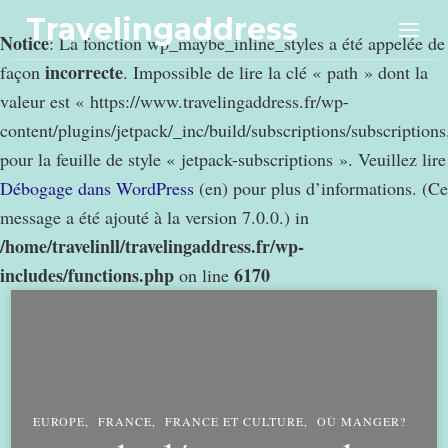
Travelingaddress
Notice
: La fonction wp_maybe_inline_styles a été appelée de
incorrecte
façon
. Impossible de lire la clé « path » dont la
valeur est « https://www.travelingaddress.fr/wp-
content/plugins/jetpack/_inc/build/subscriptions/subscription
pour la feuille de style « jetpack-subscriptions ». Veuillez lire
Débogage dans WordPress
(en) pour plus d’informations. (Ce
message a été ajouté à la version 7.0.0.) in
/home/travelinll/travelingaddress.fr/wp-
includes/functions.php
6170
on line
EUROPE
FRANCE
FRANCE ET CULTURE
OÙ MANGER?