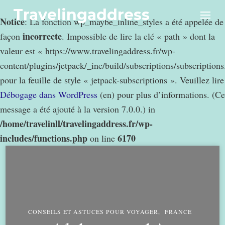
Travelingaddress
Notice
: La fonction wp_maybe_inline_styles a été appelée de
incorrecte
façon
. Impossible de lire la clé « path » dont la
valeur est « https://www.travelingaddress.fr/wp-
content/plugins/jetpack/_inc/build/subscriptions/subscription
pour la feuille de style « jetpack-subscriptions ». Veuillez lire
Débogage dans WordPress
(en) pour plus d’informations. (Ce
message a été ajouté à la version 7.0.0.) in
/home/travelinll/travelingaddress.fr/wp-
includes/functions.php
6170
on line
CONSEILS ET ASTUCES POUR VOYAGER
FRANCE