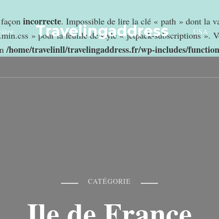
incorrecte
e façon
. Impossible de lire la clé « path » dont la 
Travelingaddress
âtre
USA
min.css » pour la feuille de style « jetpack-subscriptions ». V
/home/travelinll/travelingaddress.fr/wp-includes/functio
in
CATÉGORIE
Ile de France