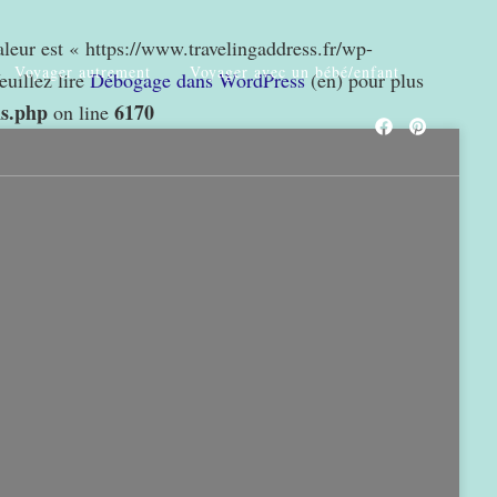
valeur est « https://www.travelingaddress.fr/wp-
Voyager autrement
Voyager avec un bébé/enfant
euillez lire
Débogage dans WordPress
(en) pour plus
ns.php
6170
on line