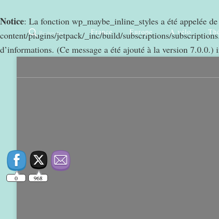
Notice
: La fonction wp_maybe_inline_styles a été appelée d
France
Europe
A vélo
Thé
Rechercher
content/plugins/jetpack/_inc/build/subscriptions/subscriptions.
d’informations. (Ce message a été ajouté à la version 7.0.0.) 
0
968