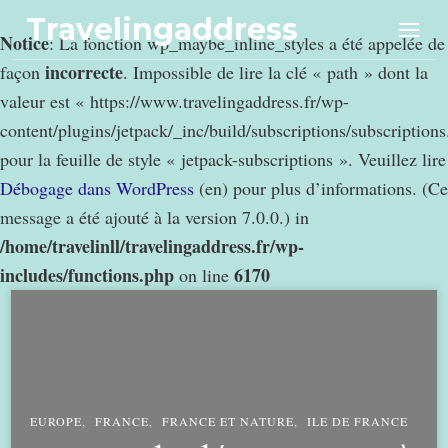
Travelingaddress
Notice
: La fonction wp_maybe_inline_styles a été appelée de
incorrecte
façon
. Impossible de lire la clé « path » dont la
valeur est « https://www.travelingaddress.fr/wp-
content/plugins/jetpack/_inc/build/subscriptions/subscription
pour la feuille de style « jetpack-subscriptions ». Veuillez lire
Débogage dans WordPress
(en) pour plus d’informations. (Ce
message a été ajouté à la version 7.0.0.) in
/home/travelinll/travelingaddress.fr/wp-
includes/functions.php
6170
on line
EUROPE
FRANCE
FRANCE ET NATURE
ILE DE FRANCE