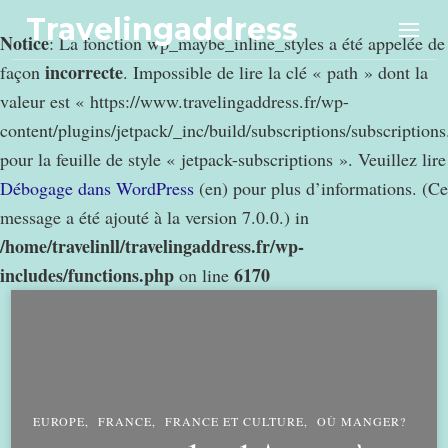
Travelingaddress
Notice
: La fonction wp_maybe_inline_styles a été appelée de
incorrecte
façon
. Impossible de lire la clé « path » dont la
valeur est « https://www.travelingaddress.fr/wp-
content/plugins/jetpack/_inc/build/subscriptions/subscription
pour la feuille de style « jetpack-subscriptions ». Veuillez lire
Débogage dans WordPress
(en) pour plus d’informations. (Ce
message a été ajouté à la version 7.0.0.) in
/home/travelinll/travelingaddress.fr/wp-
includes/functions.php
6170
on line
EUROPE
FRANCE
FRANCE ET CULTURE
OÙ MANGER?