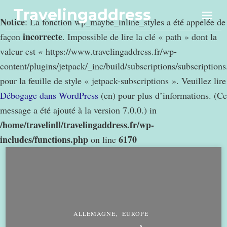
Travelingaddress
Notice
: La fonction wp_maybe_inline_styles a été appelée de
incorrecte
façon
. Impossible de lire la clé « path » dont la
valeur est « https://www.travelingaddress.fr/wp-
content/plugins/jetpack/_inc/build/subscriptions/subscription
pour la feuille de style « jetpack-subscriptions ». Veuillez lire
Débogage dans WordPress
(en) pour plus d’informations. (Ce
message a été ajouté à la version 7.0.0.) in
/home/travelinll/travelingaddress.fr/wp-
includes/functions.php
6170
on line
ALLEMAGNE
EUROPE