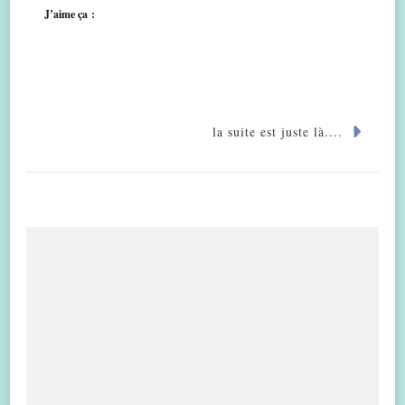
J’aime ça :
la suite est juste là....