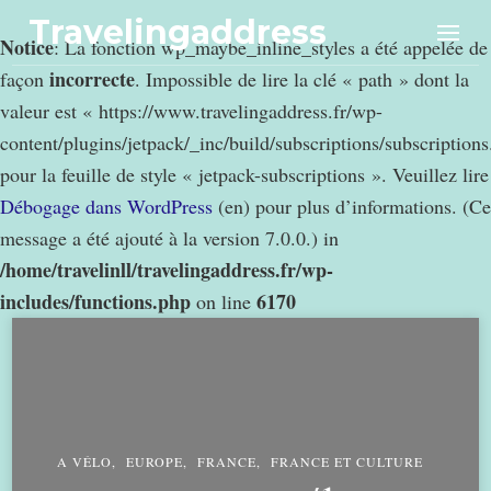
Travelingaddress
Notice
: La fonction wp_maybe_inline_styles a été appelée de
incorrecte
façon
. Impossible de lire la clé « path » dont la
valeur est « https://www.travelingaddress.fr/wp-
content/plugins/jetpack/_inc/build/subscriptions/subscription
pour la feuille de style « jetpack-subscriptions ». Veuillez lire
Débogage dans WordPress
(en) pour plus d’informations. (Ce
message a été ajouté à la version 7.0.0.) in
/home/travelinll/travelingaddress.fr/wp-
includes/functions.php
6170
on line
A VÉLO
EUROPE
FRANCE
FRANCE ET CULTURE