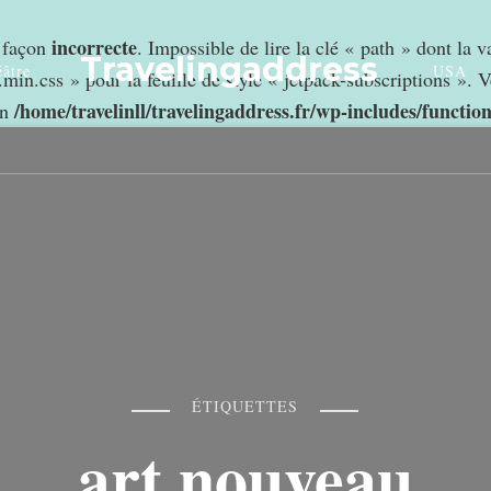
incorrecte
e façon
. Impossible de lire la clé « path » dont la 
Travelingaddress
âtre
USA
min.css » pour la feuille de style « jetpack-subscriptions ». V
/home/travelinll/travelingaddress.fr/wp-includes/functio
in
ÉTIQUETTES
art nouveau