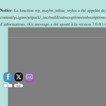
Notice
: La fonction wp_maybe_inline_styles a été appelée d
France
Europe
A vélo
Thé
Rechercher
content/plugins/jetpack/_inc/build/subscriptions/subscriptions.
d’informations. (Ce message a été ajouté à la version 7.0.0.) 
0
968