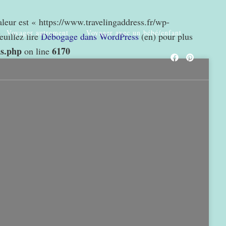
valeur est « https://www.travelingaddress.fr/wp-
Voyager autrement
Voyager avec un bébé/enfant
euillez lire
Débogage dans WordPress
(en) pour plus
ns.php
6170
on line