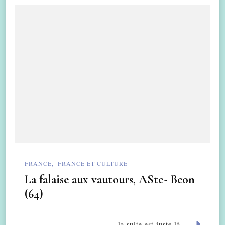
FRANCE
FRANCE ET CULTURE
La falaise aux vautours, ASte- Beon
(64)
la suite est juste là....