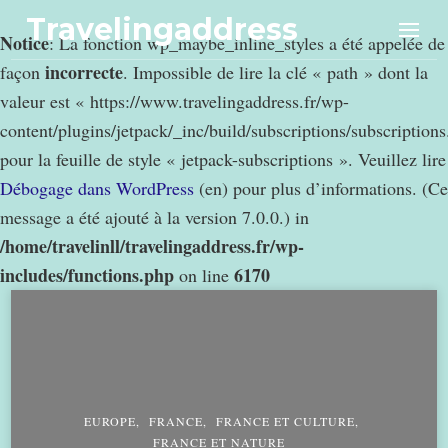
Travelingaddress
Notice
: La fonction wp_maybe_inline_styles a été appelée de
incorrecte
façon
. Impossible de lire la clé « path » dont la
valeur est « https://www.travelingaddress.fr/wp-
content/plugins/jetpack/_inc/build/subscriptions/subscription
pour la feuille de style « jetpack-subscriptions ». Veuillez lire
Débogage dans WordPress
(en) pour plus d’informations. (Ce
message a été ajouté à la version 7.0.0.) in
/home/travelinll/travelingaddress.fr/wp-
includes/functions.php
6170
on line
EUROPE
FRANCE
FRANCE ET CULTURE
FRANCE ET NATURE