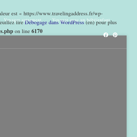
valeur est « https://www.travelingaddress.fr/wp-
Voyager autrement
Voyager avec un bébé/enfant
euillez lire
Débogage dans WordPress
(en) pour plus
ns.php
6170
on line