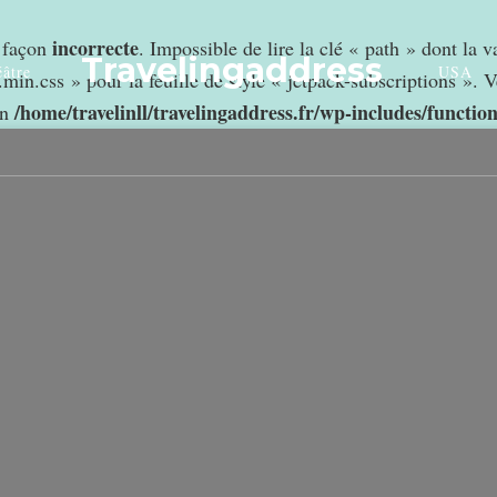
incorrecte
e façon
. Impossible de lire la clé « path » dont la 
Travelingaddress
âtre
USA
min.css » pour la feuille de style « jetpack-subscriptions ». V
/home/travelinll/travelingaddress.fr/wp-includes/functio
in