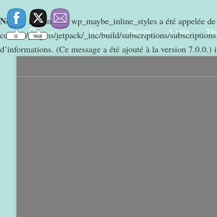
Notice
: La fonction wp_maybe_inline_styles a été appelée d
France
Europe
A vélo
Thé
Rechercher
content/plugins/jetpack/_inc/build/subscriptions/subscriptions.
0
968
d’informations. (Ce message a été ajouté à la version 7.0.0.) 