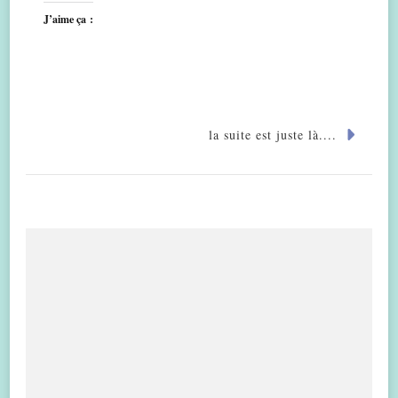
J’aime ça :
la suite est juste là....