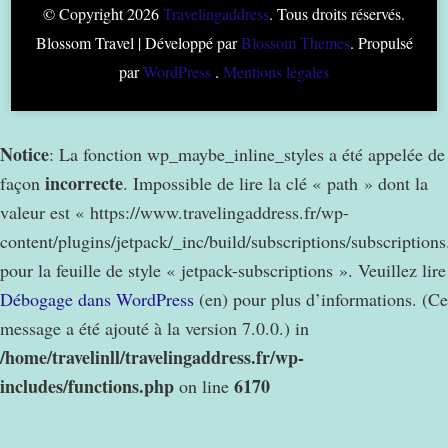
© Copyright 2026
Travelingaddress
. Tous droits réservés.
Blossom Travel | Développé par
Blossom Themes
. Propulsé
par
WordPress
.
Mentions légales
Notice
: La fonction wp_maybe_inline_styles a été appelée de
incorrecte
façon
. Impossible de lire la clé « path » dont la
valeur est « https://www.travelingaddress.fr/wp-
content/plugins/jetpack/_inc/build/subscriptions/subscription
pour la feuille de style « jetpack-subscriptions ». Veuillez lire
Débogage dans WordPress
(en) pour plus d’informations. (Ce
message a été ajouté à la version 7.0.0.) in
/home/travelinll/travelingaddress.fr/wp-
includes/functions.php
6170
on line