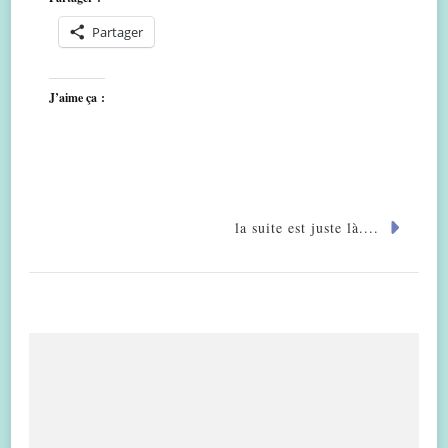
Partager
J’aime ça :
la suite est juste là....