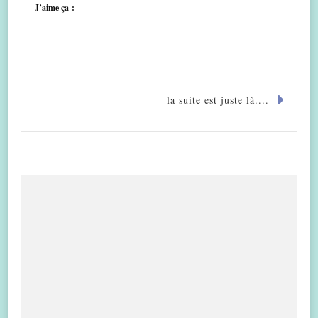
J’aime ça :
la suite est juste là....