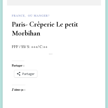
FRANCE
OÙ MANGER?
Paris- Crêperie Le petit
Morbihan
FFF / $$/ S: +++/ C:++
…
Partager :
Partager
J’aime ça :