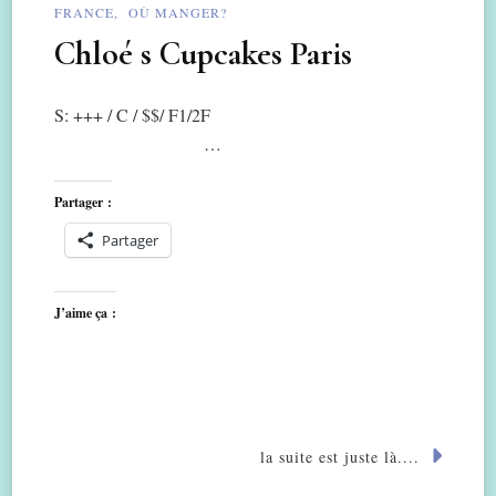
FRANCE
OÙ MANGER?
Chloé s Cupcakes Paris
S: +++ / C / $$/ F1/2F
…
Partager :
Partager
J’aime ça :
la suite est juste là....