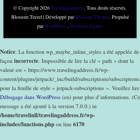
© Copyright 2026
Travelingaddress
. Tous droits réservés.
Blossom Travel | Développé par
Blossom Themes
. Propulsé
par
WordPress
.
Mentions légales
Notice
: La fonction wp_maybe_inline_styles a été appelée de
incorrecte
façon
. Impossible de lire la clé « path » dont la
valeur est « https://www.travelingaddress.fr/wp-
content/plugins/jetpack/_inc/build/subscriptions/subscription
pour la feuille de style « jetpack-subscriptions ». Veuillez lire
Débogage dans WordPress
(en) pour plus d’informations. (Ce
message a été ajouté à la version 7.0.0.) in
/home/travelinll/travelingaddress.fr/wp-
includes/functions.php
6170
on line