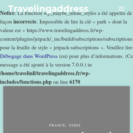
Travelingaddress
Notice
: La fonction wp_maybe_inline_styles a été appelée de
incorrecte
façon
. Impossible de lire la clé « path » dont la
valeur est « https://www.travelingaddress.fr/wp-
content/plugins/jetpack/_inc/build/subscriptions/subscription
pour la feuille de style « jetpack-subscriptions ». Veuillez lire
Débogage dans WordPress
(en) pour plus d’informations. (Ce
message a été ajouté à la version 7.0.0.) in
/home/travelinll/travelingaddress.fr/wp-
includes/functions.php
6170
on line
FRANCE
PARIS