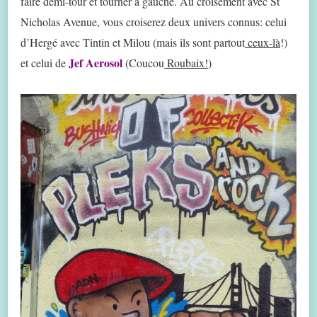
faire demi-tour et tourner à gauche. Au croisement avec St
Nicholas Avenue, vous croiserez deux univers connus: celui
d’Hergé avec Tintin et Milou (mais ils sont partout
ceux-là
!)
Jef Aerosol
et celui de
(Coucou
Roubaix!
)