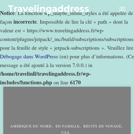
Travelingaddress
Notice
: La fonction wp_maybe_inline_styles a été appelée de
incorrecte
façon
. Impossible de lire la clé « path » dont la
valeur est « https://www.travelingaddress.fr/wp-
content/plugins/jetpack/_inc/build/subscriptions/subscription
pour la feuille de style « jetpack-subscriptions ». Veuillez lire
Débogage dans WordPress
(en) pour plus d’informations. (Ce
message a été ajouté à la version 7.0.0.) in
/home/travelinll/travelingaddress.fr/wp-
includes/functions.php
6170
on line
AMÉRIQUE DU NORD
EN FAMILLE
RÉCITS DE VOYAGE
USA