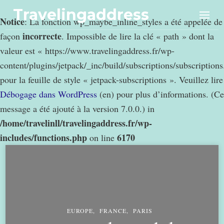
Travelingaddress
Notice
: La fonction wp_maybe_inline_styles a été appelée de
incorrecte
façon
. Impossible de lire la clé « path » dont la
valeur est « https://www.travelingaddress.fr/wp-
content/plugins/jetpack/_inc/build/subscriptions/subscription
pour la feuille de style « jetpack-subscriptions ». Veuillez lire
Débogage dans WordPress
(en) pour plus d’informations. (Ce
message a été ajouté à la version 7.0.0.) in
/home/travelinll/travelingaddress.fr/wp-
includes/functions.php
6170
on line
EUROPE
FRANCE
PARIS